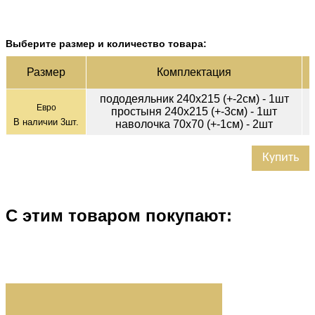
Выберите размер и количество товара:
Ц
Раз­мер
Ком­плек­тация
пододеяльник 240х215 (+-2см) - 1шт
Евро
простыня 240х215 (+-3см) - 1шт
В наличии
3
шт.
наволочка 70х70 (+-1см) - 2шт
Купить
С этим товаром покупают: