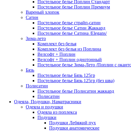
Постельное белье Поплин Стандарт
Постельное белье Поплин Премиум
Вареный хлопок
Сатин
Постельное белье страйп-сатин
Постельное белье Сатин Жаккард
Постельное белье Сатина /Elegans/
Зима-лето
Комплект без белья
Комплект без белья из Поплина
Велсофт + Поплин
Велсофт + Поплин однотонный
Постельное белье Зима-Лето /Поплин с окант
Бязь
Постельное белье Бязь 125гр
Постельное белье Бязь 125гр (без шва)
Полисатин
Постельное белье Полисатин жаккард
Полисатин
Одеяла, Подушки, Наматрасники
Одеяла и подушки
Одеяла из поплекса
Подушки
Подушки Лебяжий пух
Подушки анатомические