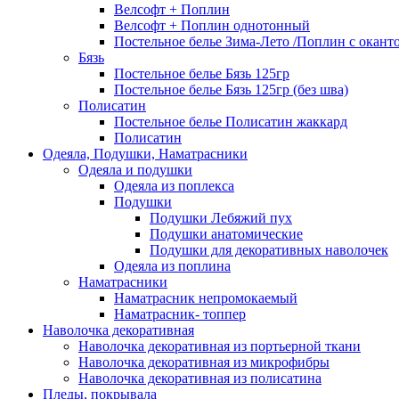
Велсофт + Поплин
Велсофт + Поплин однотонный
Постельное белье Зима-Лето /Поплин с окант
Бязь
Постельное белье Бязь 125гр
Постельное белье Бязь 125гр (без шва)
Полисатин
Постельное белье Полисатин жаккард
Полисатин
Одеяла, Подушки, Наматрасники
Одеяла и подушки
Одеяла из поплекса
Подушки
Подушки Лебяжий пух
Подушки анатомические
Подушки для декоративных наволочек
Одеяла из поплина
Наматрасники
Наматрасник непромокаемый
Наматрасник- топпер
Наволочка декоративная
Наволочка декоративная из портьерной ткани
Наволочка декоративная из микрофибры
Наволочка декоративная из полисатина
Пледы, покрывала