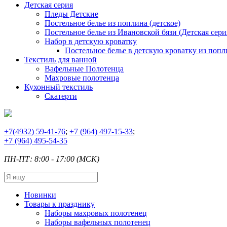
Детская серия
Пледы Детские
Постельное белье из поплина (детское)
Постельное белье из Ивановской бязи (Детская сери
Набор в детскую кроватку
Постельное белье в детскую кроватку из попл
Текстиль для ванной
Вафельные Полотенца
Махровые полотенца
Кухонный текстиль
Скатерти
+7
(4932) 59-41-76
;
+7
(964) 497-15-33
;
+7
(964) 495-54-35
ПН-ПТ: 8:00 - 17:00 (МСК)
Новинки
Товары к празднику
Наборы махровых полотенец
Наборы вафельных полотенец