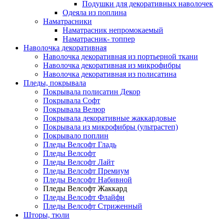
Подушки для декоративных наволочек
Одеяла из поплина
Наматрасники
Наматрасник непромокаемый
Наматрасник- топпер
Наволочка декоративная
Наволочка декоративная из портьерной ткани
Наволочка декоративная из микрофибры
Наволочка декоративная из полисатина
Пледы, покрывала
Покрывала полисатин Декор
Покрывала Софт
Покрывала Велюр
Покрывала декоративные жаккардовые
Покрывала из микрофибры (ультрастеп)
Покрывало поплин
Пледы Велсофт Гладь
Пледы Велсофт
Пледы Велсофт Лайт
Пледы Велсофт Премиум
Пледы Велсофт Набивной
Пледы Велсофт Жаккард
Пледы Велсофт Флайфи
Пледы Велсофт Стриженный
Шторы, тюли