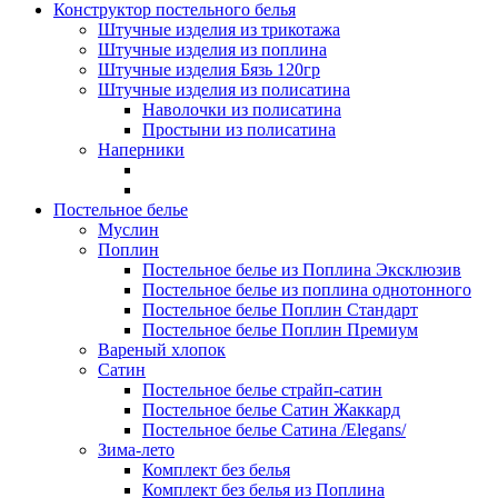
Конструктор постельного белья
Штучные изделия из трикотажа
Штучные изделия из поплина
Штучные изделия Бязь 120гр
Штучные изделия из полисатина
Наволочки из полисатина
Простыни из полисатина
Наперники
Постельное белье
Муслин
Поплин
Постельное белье из Поплина Эксклюзив
Постельное белье из поплина однотонного
Постельное белье Поплин Стандарт
Постельное белье Поплин Премиум
Вареный хлопок
Сатин
Постельное белье страйп-сатин
Постельное белье Сатин Жаккард
Постельное белье Сатина /Elegans/
Зима-лето
Комплект без белья
Комплект без белья из Поплина