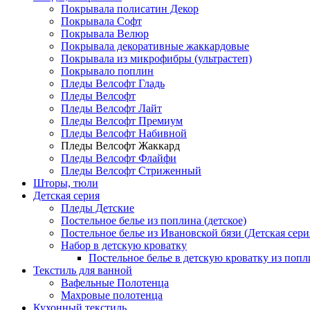
Покрывала полисатин Декор
Покрывала Софт
Покрывала Велюр
Покрывала декоративные жаккардовые
Покрывала из микрофибры (ультрастеп)
Покрывало поплин
Пледы Велсофт Гладь
Пледы Велсофт
Пледы Велсофт Лайт
Пледы Велсофт Премиум
Пледы Велсофт Набивной
Пледы Велсофт Жаккард
Пледы Велсофт Флайфи
Пледы Велсофт Стриженный
Шторы, тюли
Детская серия
Пледы Детские
Постельное белье из поплина (детское)
Постельное белье из Ивановской бязи (Детская сери
Набор в детскую кроватку
Постельное белье в детскую кроватку из попл
Текстиль для ванной
Вафельные Полотенца
Махровые полотенца
Кухонный текстиль