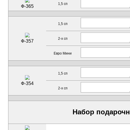
1,5 сп
Ф-365
1,5 сп
2-х сп
Ф-357
Евро Мини
1,5 сп
Ф-354
2-х сп
Набор подароч