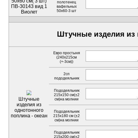
50х60 см( 3 шт)
полотенец
ПВ-30143 вид 1
вафельных
50х60-3 шт
Виолет
Штучные изделия из
Евро простыня
(240х215см
(+-3см))
2сп
пододеяльник
Пододеяльник
215х150 см(±2
Штучные
см)на молнии
изделия из
однотонного
Пододеяльник
поплина - океан
215х180 см (±2
см)на молнии
Пододеяльник
215х200 см(±2