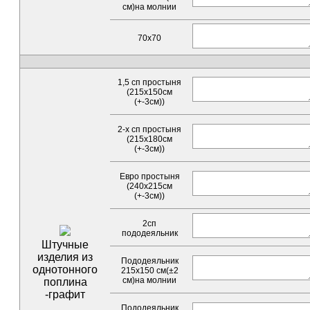
см)на молнии
70x70
1,5 сп простыня
(215х150см
(+-3см))
2-х сп простыня
(215х180см
(+-3см))
Евро простыня
(240х215см
(+-3см))
2сп
пододеяльник
Штучные
изделия из
Пододеяльник
однотонного
215х150 см(±2
см)на молнии
поплина
-графит
Пододеяльник