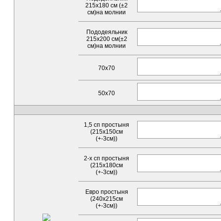
215х180 см (±2
см)на молнии
Пододеяльник
215х200 см(±2
см)на молнии
70x70
50x70
1,5 сп простыня
(215х150см
(+-3см))
2-х сп простыня
(215х180см
(+-3см))
Евро простыня
(240х215см
(+-3см))