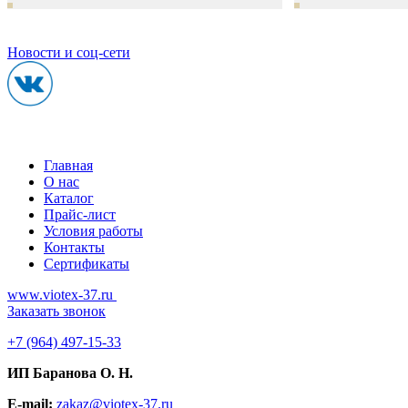
Новости и соц-сети
Главная
О нас
Каталог
Прайс-лист
Условия работы
Контакты
Сертификаты
www.viotex-37.ru
Заказать звонок
+7
(964) 497-15-33
ИП Баранова О. Н.
E-mail:
zakaz@viotex-37.ru