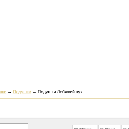
шки
→
Подушки
→
Подушки Лебяжий пух
по новизне
по имени
по 