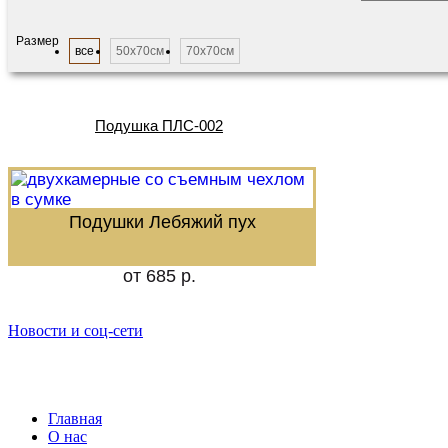
Размер
все
50х70см
70х70см
Подушка ПЛС-002
Подушки Лебяжий пух
от 685 р.
Новости и соц-сети
Главная
О нас