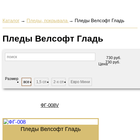
Каталог
→
Пледы, покрывала
→
Пледы Велсофт Гладь
Пледы Велсофт Гладь
730
руб.
730
руб.
Цена
Размер
все
1,5 сп
2-х сп
Евро Мини
ФГ-008V
Пледы Велсофт Гладь