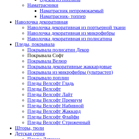
Наматрасники
Наматрасник непромокаемый
Наматрасник- топпер
Наволочка декоративная
Наволочка декоративная из портьерной ткани
Наволочка декоративная из микрофибры
Наволочка декоративная из полисатина
Пледы, покрывала
Покрывала полисатин Декор
Покрывала Софт
Покрывала Велюр
Покрывала декоративные жаккардовые
Покрывала из микрофибры (ультрастеп)
Покрывало поплин
Пледы Велсофт Гладь
Пледы Велсофт
Пледы Велсофт Лайт
Пледы Велсофт Премиум
Пледы Велсофт Набивной
Пледы Велсофт Жаккард
Пледы Велсофт Флайфи
Пледы Велсофт Стриженный
Шторы, тюли
Детская серия