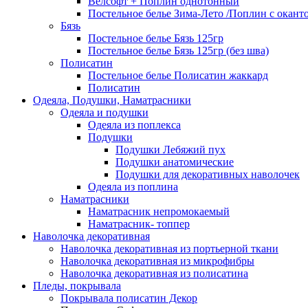
Велсофт + Поплин однотонный
Постельное белье Зима-Лето /Поплин с окант
Бязь
Постельное белье Бязь 125гр
Постельное белье Бязь 125гр (без шва)
Полисатин
Постельное белье Полисатин жаккард
Полисатин
Одеяла, Подушки, Наматрасники
Одеяла и подушки
Одеяла из поплекса
Подушки
Подушки Лебяжий пух
Подушки анатомические
Подушки для декоративных наволочек
Одеяла из поплина
Наматрасники
Наматрасник непромокаемый
Наматрасник- топпер
Наволочка декоративная
Наволочка декоративная из портьерной ткани
Наволочка декоративная из микрофибры
Наволочка декоративная из полисатина
Пледы, покрывала
Покрывала полисатин Декор