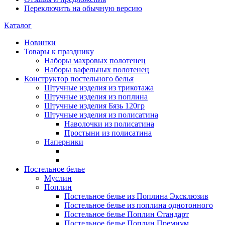
Переключить на обычную версию
Каталог
Новинки
Товары к празднику
Наборы махровых полотенец
Наборы вафельных полотенец
Конструктор постельного белья
Штучные изделия из трикотажа
Штучные изделия из поплина
Штучные изделия Бязь 120гр
Штучные изделия из полисатина
Наволочки из полисатина
Простыни из полисатина
Наперники
Постельное белье
Муслин
Поплин
Постельное белье из Поплина Эксклюзив
Постельное белье из поплина однотонного
Постельное белье Поплин Стандарт
Постельное белье Поплин Премиум