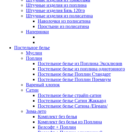
Штучные изделия из поплина
Штучные изделия Бязь 120гр
Штучные изделия из полисатина
Наволочки из полисатина
Простыни из полисатина
Наперники
Постельное белье
Муслин
Поплин
Постельное белье из Поплина Эксклюзив
Постельное белье из поплина однотонного
Постельное белье Поплин Стандарт
Постельное белье Поплин Премиум
Вареный хлопок
Сатин
Постельное белье страйп-сатин
Постельное белье Сатин Жаккард
Постельное белье Сатина /Elegans/
Зима-лето
Комплект без белья
Комплект без белья из Поплина
Велсофт + Поплин