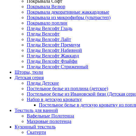
Покрывала Софт
Покрывала Велюр
Покрывала декоративные жаккардовые
Покрывала из микрофибры (ультрастеп)
Покрывало поплин
Пледы Велсофт Гладь
Пледы Велсофт
Пледы Велсофт Лайт
Пледы Велсофт Премиум
Пледы Велсофт Набивной
Пледы Велсофт Жаккард
Пледы Велсофт Флайфи
Пледы Велсофт Стриженный
Шторы, тюли
Детская серия
Пледы Детские
Постельное белье из поплина (детское)
Постельное белье из Ивановской бязи (Детская сери
Набор в детскую кроватку
Постельное белье в детскую кроватку из попл
Текстиль для ванной
Вафельные Полотенца
Махровые полотенца
Кухонный текстиль
Скатерти