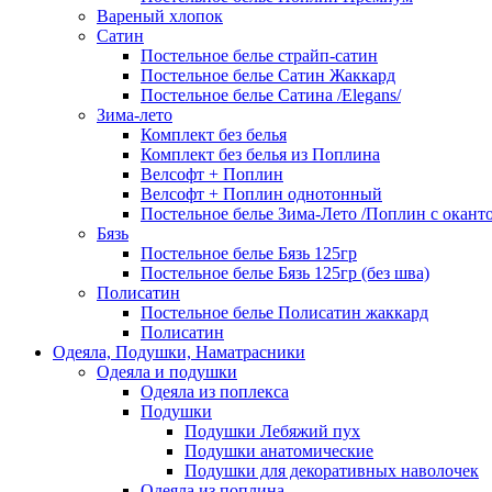
Вареный хлопок
Сатин
Постельное белье страйп-сатин
Постельное белье Сатин Жаккард
Постельное белье Сатина /Elegans/
Зима-лето
Комплект без белья
Комплект без белья из Поплина
Велсофт + Поплин
Велсофт + Поплин однотонный
Постельное белье Зима-Лето /Поплин с окант
Бязь
Постельное белье Бязь 125гр
Постельное белье Бязь 125гр (без шва)
Полисатин
Постельное белье Полисатин жаккард
Полисатин
Одеяла, Подушки, Наматрасники
Одеяла и подушки
Одеяла из поплекса
Подушки
Подушки Лебяжий пух
Подушки анатомические
Подушки для декоративных наволочек
Одеяла из поплина