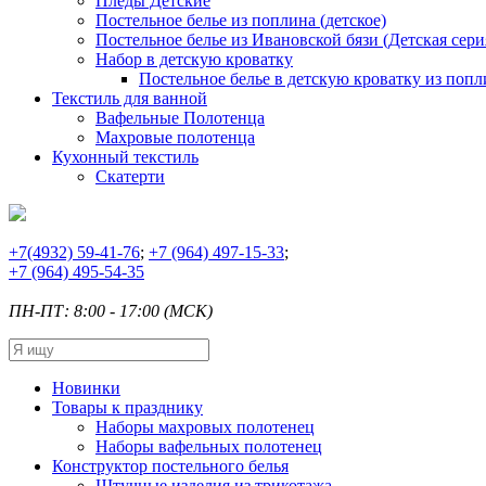
Пледы Детские
Постельное белье из поплина (детское)
Постельное белье из Ивановской бязи (Детская сери
Набор в детскую кроватку
Постельное белье в детскую кроватку из попл
Текстиль для ванной
Вафельные Полотенца
Махровые полотенца
Кухонный текстиль
Скатерти
+7
(4932) 59-41-76
;
+7
(964) 497-15-33
;
+7
(964) 495-54-35
ПН-ПТ: 8:00 - 17:00 (МСК)
Новинки
Товары к празднику
Наборы махровых полотенец
Наборы вафельных полотенец
Конструктор постельного белья
Штучные изделия из трикотажа