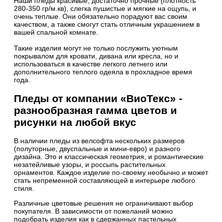
Наши пледы красивые, достаточно прочные (плотность
280-350 гр/м.кв), слегка пушистые и мягкие на ощупь, и
очень теплые. Они обязательно порадуют вас своим
качеством, а также смогут стать отличным украшением в
вашей спальной комнате.
Такие изделия могут не только послужить уютным
покрывалом для кровати, дивана или кресла, но и
использоваться в качестве легкого летнего или
дополнительного теплого одеяла в прохладное время
года.
Пледы от компании «ВиоТекс» -
разнообразная гамма цветов и
рисунки на любой вкус
В наличии пледы из велсофта нескольких размеров
(полуторные, двуспальные и мини-евро) и разного
дизайна. Это и классическая геометрия, и романтические
незатейливые узоры, и россыпь растительных
орнаментов. Каждое изделие по-своему необычно и может
стать непременной составляющей в интерьере любого
стиля.
Различные цветовые решения не ограничивают выбор
покупателя. В зависимости от пожеланий можно
подобрать изделия как в сдержанных пастельных