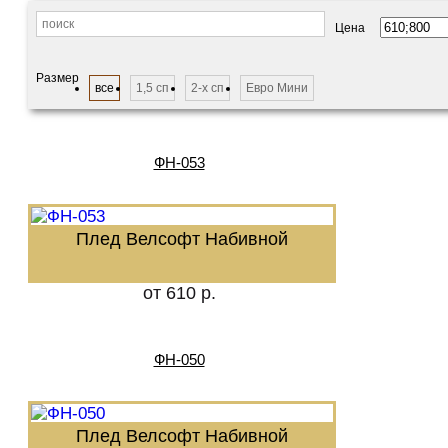
Цена
Размер
все
1,5 сп
2-х сп
Евро Мини
ФН-053
Плед Велсофт Набивной
от 610 р.
ФН-050
Плед Велсофт Набивной