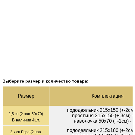
Выберите размер и количество товара:
Раз­мер
Ком­плек­тация
пододеяльник 215х150 (+-2см)
1,5 сп (2 нав. 50х70)
простыня 215х150 (+-3см) -
В наличии
4
шт.
наволочка 50х70 (+-1см) - 
пододеяльник 215х180 (+-2см)
2-х сп Евро (2 нав.