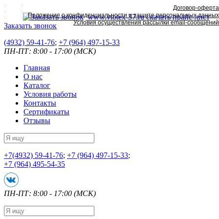
Договор-оферта
Положение о конфиденциальности и защите персональных данных
www.viotex-37.ru
скачать прайс-лист
Условия осуществления рассылки email-сообщений
Заказать звонок
(4932) 59-41-76
;
+7
(964) 497-15-33
ПН-ПТ: 8:00 - 17:00 (МСК)
Главная
О нас
Каталог
Условия работы
Контакты
Сертификаты
Отзывы
+7
(4932) 59-41-76
;
+7
(964) 497-15-33
;
+7
(964) 495-54-35
ПН-ПТ: 8:00 - 17:00 (МСК)