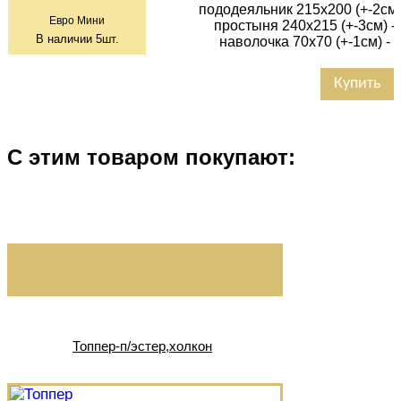
пододеяльник 215х200 (+-2см)
Евро Мини
простыня 240х215 (+-3см) -
В наличии
5
шт.
наволочка 70х70 (+-1см) - 
Купить
С этим товаром покупают:
Топпер-п/эстер,холкон