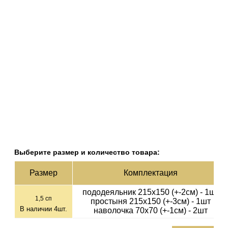
Выберите размер и количество товара:
Раз­мер
Ком­плек­тация
пододеяльник 215х150 (+-2см) - 1шт
1,5 сп
простыня 215х150 (+-3см) - 1шт
В наличии
4
шт.
наволочка 70х70 (+-1см) - 2шт