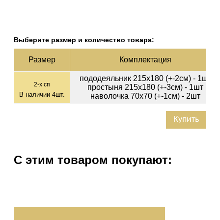
Выберите размер и количество товара:
Раз­мер
Ком­плек­тация
пододеяльник 215х180 (+-2см) - 1шт
2-х сп
простыня 215х180 (+-3см) - 1шт
В наличии
4
шт.
наволочка 70х70 (+-1см) - 2шт
Купить
С этим товаром покупают: