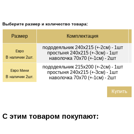
Выберите размер и количество товара:
Ц
Раз­мер
Ком­плек­тация
пододеяльник 240х215 (+-2см) - 1шт
Евро
простыня 240х215 (+-3см) - 1шт
В наличии
2
шт.
наволочка 70х70 (+-1см) - 2шт
пододеяльник 215х200 (+-2см) - 1шт
Евро Мини
простыня 240х215 (+-3см) - 1шт
В наличии
2
шт.
наволочка 70х70 (+-1см) - 2шт
Купить
С этим товаром покупают: