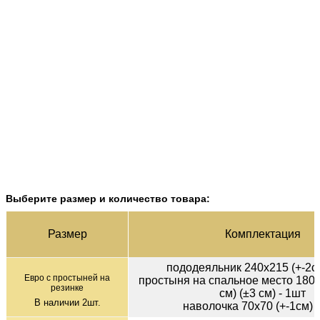
Выберите размер и количество товара:
Раз­мер
Ком­плек­тация
пододеяльник 240х215 (+-2см
Евро с простыней на
простыня на спальное место 180х
резинке
см) (±3 см) - 1шт
В наличии
2
шт.
наволочка 70х70 (+-1см) 