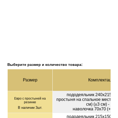
Выберите размер и количество товара:
Раз­мер
Ком­плек­тация
пододеяльник 240х215 (+-
Евро с простыней на
простыня на спальное место 1
резинке
см) (±3 см) - 1шт
В наличии
3
шт.
наволочка 70х70 (+-1см
пододеяльник 215х150 (+-