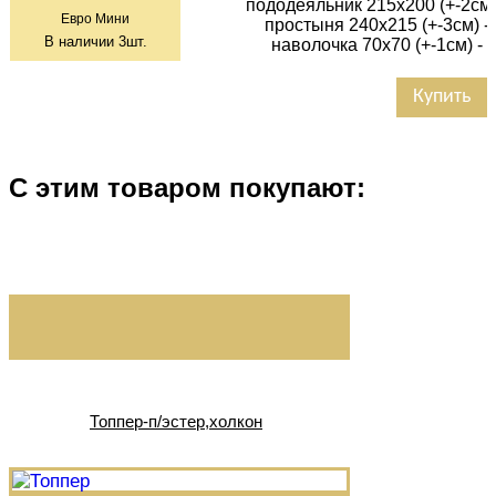
пододеяльник 215х200 (+-2см)
Евро Мини
простыня 240х215 (+-3см) -
В наличии
3
шт.
наволочка 70х70 (+-1см) - 
Купить
С этим товаром покупают:
Топпер-п/эстер,холкон