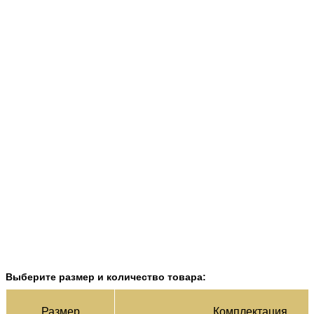
Выберите размер и количество товара:
Раз­мер
Ком­плек­тация