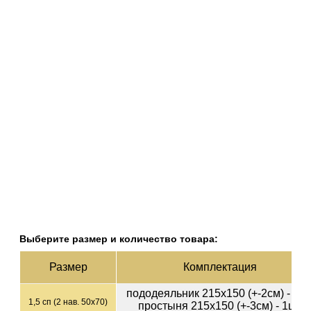
Выберите размер и количество товара:
Раз­мер
Ком­плек­тация
пододеяльник 215х150 (+-2см) - 1ш
1,5 сп (2 нав. 50х70)
простыня 215х150 (+-3см) - 1шт