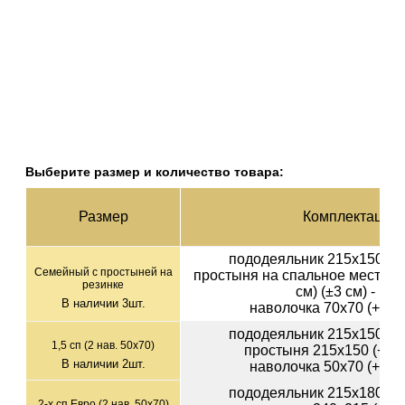
Выберите размер и количество товара:
Раз­мер
Ком­плек­тация
пододеяльник 215х150 (+-
Семейный с простыней на
простыня на спальное место 1
резинке
см) (±3 см) - 1шт
В наличии
3
шт.
наволочка 70х70 (+-1см
пододеяльник 215х150 (+-
1,5 сп (2 нав. 50х70)
простыня 215х150 (+-3с
В наличии
2
шт.
наволочка 50х70 (+-1см
пододеяльник 215х180 (+-
2-х сп Евро (2 нав. 50х70)