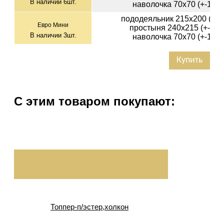
В наличии
6
шт.
наволочка 70х70 (+-1см)
пододеяльник 215х200 (+-2с
Евро Мини
простыня 240х215 (+-3см)
В наличии
3
шт.
наволочка 70х70 (+-1см)
Купить
С этим товаром покупают:
Топпер-п/эстер,холкон