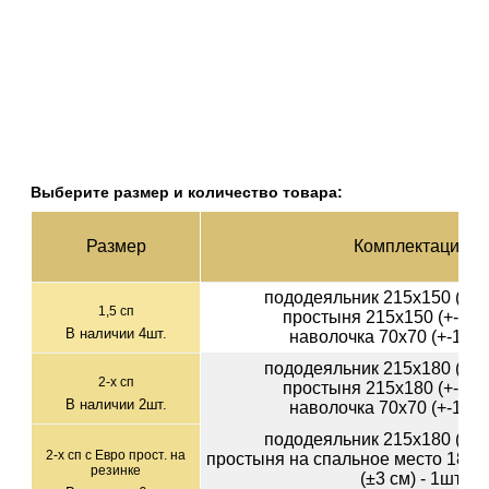
Выберите размер и количество товара:
Раз­мер
Ком­плек­тация
пододеяльник 215х150 (+-2с
1,5 сп
простыня 215х150 (+-3см)
В наличии
4
шт.
наволочка 70х70 (+-1см)
пододеяльник 215х180 (+-2с
2-х сп
простыня 215х180 (+-3см)
В наличии
2
шт.
наволочка 70х70 (+-1см)
пододеяльник 215х180 (+-2с
2-х сп с Евро прост. на
простыня на спальное место 180х2
резинке
(±3 см) - 1шт