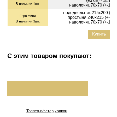
(±3 см) - 1шт
В наличии
1
шт.
наволочка 70х70 (+-1см)
пододеяльник 215х200 (+-2с
Евро Мини
простыня 240х215 (+-3см)
В наличии
3
шт.
наволочка 70х70 (+-1см)
Купить
С этим товаром покупают:
Топпер-п/эстер,холкон