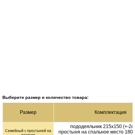
Выберите размер и количество товара:
Раз­мер
Ком­плек­тация
пододеяльник 215х150 (+-2см
Семейный с простыней на
простыня на спальное место 180х
резинке