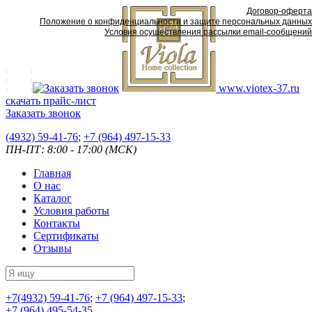
Договор-оферта
Положение о конфиденциальности и защите персональных данных
Условия осуществления рассылки email-сообщений
www.viotex-37.ru
скачать прайс-лист
Заказать звонок
(4932) 59-41-76
;
+7
(964) 497-15-33
ПН-ПТ: 8:00 - 17:00 (МСК)
Главная
О нас
Каталог
Условия работы
Контакты
Сертификаты
Отзывы
+7
(4932) 59-41-76
;
+7
(964) 497-15-33
;
+7
(964) 495-54-35