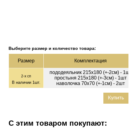
Выберите размер и количество товара:
Раз­мер
Ком­плек­тация
пододеяльник 215х180 (+-2см) - 1шт
2-х сп
простыня 215х180 (+-3см) - 1шт
В наличии
1
шт.
наволочка 70х70 (+-1см) - 2шт
Купить
С этим товаром покупают: