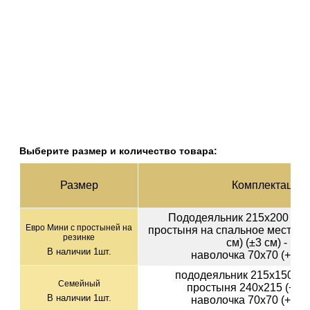
Выберите размер и количество товара:
Раз­мер
Ком­плек­тация
Пододеяльник 215х200 см (
Евро Мини с простыней на
простыня на спальное место 1
резинке
см) (±3 см) - 1шт
В наличии
1
шт.
наволочка 70х70 (+-1см
пододеяльник 215х150 (+-
Семейный
простыня 240х215 (+-3с
В наличии
1
шт.
наволочка 70х70 (+-1см