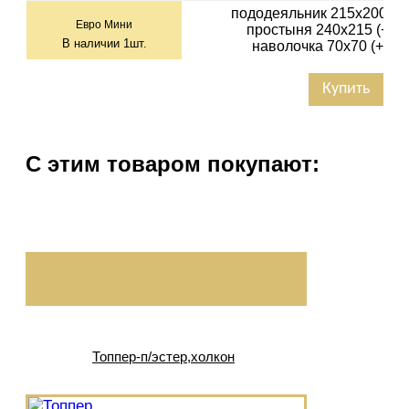
пододеяльник 215х200 (+-
Евро Мини
простыня 240х215 (+-3с
В наличии
1
шт.
наволочка 70х70 (+-1см
Купить
С этим товаром покупают:
Топпер-п/эстер,холкон