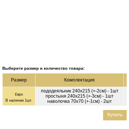
Выберите размер и количество товара:
Ц
Раз­мер
Ком­плек­тация
пододеяльник 240х215 (+-2см) - 1шт
Евро
простыня 240х215 (+-3см) - 1шт
В наличии
1
шт.
наволочка 70х70 (+-1см) - 2шт
Купить