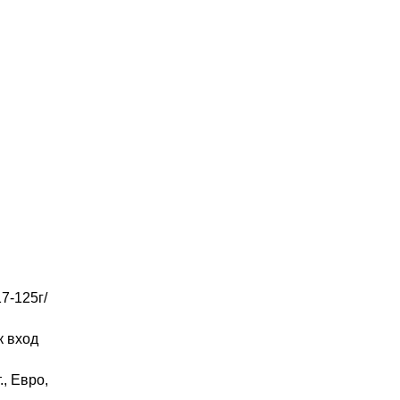
7-125г/
к вход
., Евро,