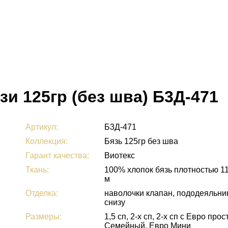
зи 125гр (без шва) Б3Д-471
Артикул:
Б3Д-471
Коллекция:
Бязь 125гр без шва
Гарант качества:
Виотекс
Ткань:
100% хлопок бязь плотностью 11
м
Отделка:
наволочки клапан, пододеяльни
снизу
Размеры:
1,5 сп, 2-х сп, 2-х сп с Евро прост
Семейный, Евро Мини