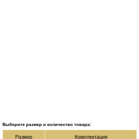
Выберите размер и количество товара:
Раз­мер
Ком­плек­тация