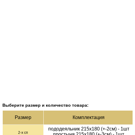
Выберите размер и количество товара:
Раз­мер
Ком­плек­тация
пододеяльник 215х180 (+-2см) - 1шт
2-х сп
простыня 215х180 (+-3см) - 1шт