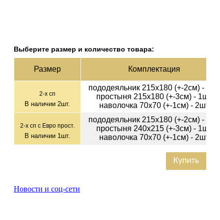
Выберите размер и количество товара:
Раз­мер
Ком­плек­тация
пододеяльник 215х180 (+-2см) - 1ш
2-х сп
простыня 215х180 (+-3см) - 1шт
В наличии
2
шт.
наволочка 70х70 (+-1см) - 2шт
пододеяльник 215х180 (+-2см) - 1ш
2-х сп с Евро прост.
простыня 240х215 (+-3см) - 1шт
В наличии
1
шт.
наволочка 70х70 (+-1см) - 2шт
Купить
Новости и соц-сети