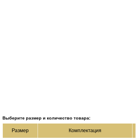
Выберите размер и количество товара:
Ц
Раз­мер
Ком­плек­тация