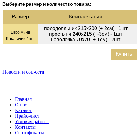
Выберите размер и количество товара:
Ц
Раз­мер
Ком­плек­тация
пододеяльник 215х200 (+-2см) - 1шт
Евро Мини
простыня 240х215 (+-3см) - 1шт
В наличии
1
шт.
наволочка 70х70 (+-1см) - 2шт
Купить
Новости и соц-сети
Главная
О нас
Каталог
Прайс-лист
Условия работы
Контакты
Сертификаты