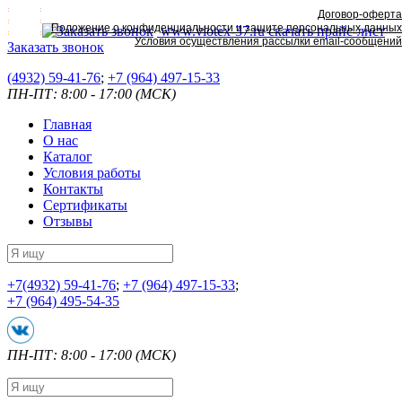
Договор-оферта
Положение о конфиденциальности и защите персональных данных
www.viotex-37.ru
скачать прайс-лист
Условия осуществления рассылки email-сообщений
Заказать звонок
(4932) 59-41-76
;
+7
(964) 497-15-33
ПН-ПТ: 8:00 - 17:00 (МСК)
Главная
О нас
Каталог
Условия работы
Контакты
Сертификаты
Отзывы
+7
(4932) 59-41-76
;
+7
(964) 497-15-33
;
+7
(964) 495-54-35
ПН-ПТ: 8:00 - 17:00 (МСК)