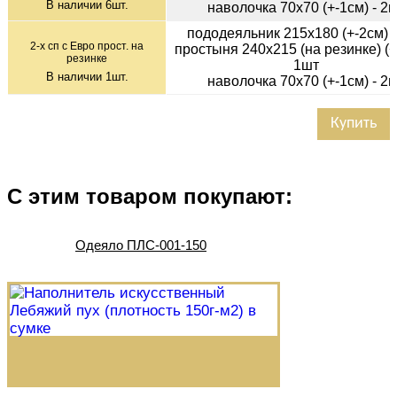
В наличии
6
шт.
наволочка 70х70 (+-1см) - 2
пододеяльник 215х180 (+-2см) 
2-х сп с Евро прост. на
простыня 240х215 (на резинке) (+
резинке
1шт
В наличии
1
шт.
наволочка 70х70 (+-1см) - 2
Купить
С этим товаром покупают:
Одеяло ПЛС-001-150