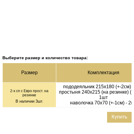
Выберите размер и количество товара:
Раз­мер
Ком­плек­тация
пододеяльник 215х180 (+-2см) 
2-х сп с Евро прост. на
простыня 240х215 (на резинке) (+
резинке
1шт
В наличии
3
шт.
наволочка 70х70 (+-1см) - 2
Купить