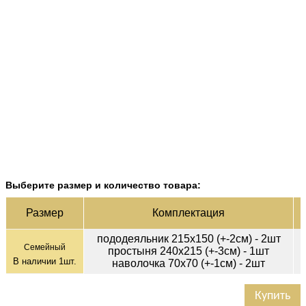
Выберите размер и количество товара:
Ц
Раз­мер
Ком­плек­тация
пододеяльник 215х150 (+-2см) - 2шт
Семейный
простыня 240х215 (+-3см) - 1шт
В наличии
1
шт.
наволочка 70х70 (+-1см) - 2шт
Купить