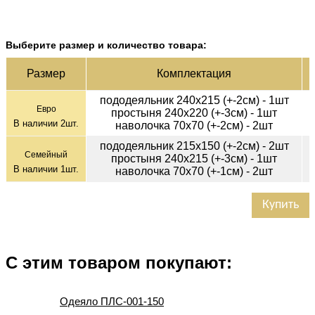
Выберите размер и количество товара:
Ц
Раз­мер
Ком­плек­тация
пододеяльник 240х215 (+-2см) - 1шт
Евро
простыня 240х220 (+-3см) - 1шт
В наличии
2
шт.
наволочка 70х70 (+-2см) - 2шт
пододеяльник 215х150 (+-2см) - 2шт
Семейный
простыня 240х215 (+-3см) - 1шт
В наличии
1
шт.
наволочка 70х70 (+-1см) - 2шт
Купить
С этим товаром покупают:
Одеяло ПЛС-001-150