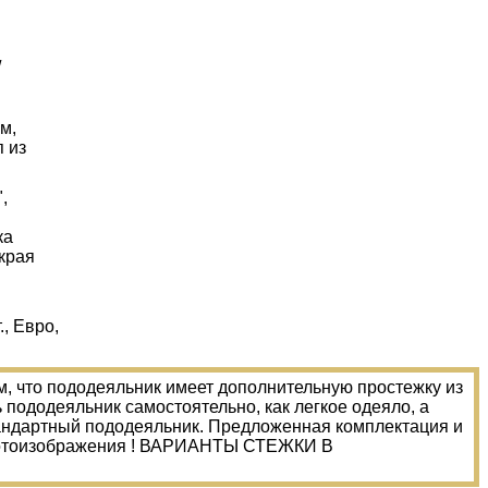
/
м,
п из
,
ка
 края
., Евро,
ом, что пододеяльник имеет дополнительную простежку из
пододеяльник самостоятельно, как легкое одеяло, а
тандартный пододеяльник. Предложенная комплектация и
т фотоизображения ! ВАРИАНТЫ СТЕЖКИ В