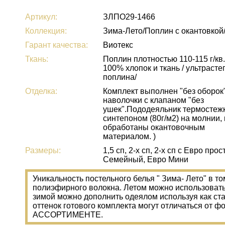
Артикул:
ЗЛПО29-1466
Коллекция:
Зима-Лето/Поплин с окантовкой
Гарант качества:
Виотекс
Ткань:
Поплин плотностью 110-115 г/кв.
100% хлопок и ткань / ультрасте
поплина/
Отделка:
Комплект выполнен "без оборок"
наволочки с клапаном "без
ушек".Пододеяльник термостеж
синтепоном (80г/м2) на молнии,
обработаны окантовочным
материалом. )
Размеры:
1,5 сп, 2-х сп, 2-х сп с Евро прост
Семейный, Евро Мини
Уникальность постельного белья " Зима- Лето" в т
полиэфирного волокна. Летом можно использовать 
зимой можно дополнить одеялом используя как с
оттенок готового комплекта могут отличаться о
АССОРТИМЕНТЕ.