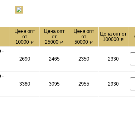
Цена опт
Цена опт
Цена опт
Цена опт от
от
от
от
100000
a
10000
25000
50000
a
a
a
 -
2690
2465
2350
2330
 -
3380
3095
2955
2930