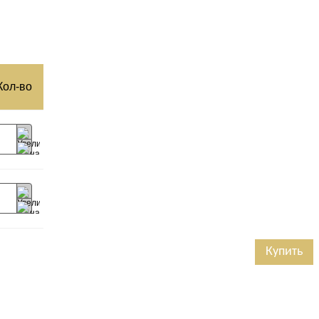
Кол-­во
Купить