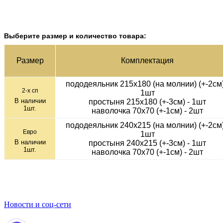
Выберите размер и количество товара:
Раз­мер
Ком­плек­тация
пододеяльник 215х180 (на молнии) (+-2см)
2-х сп
1шт
В наличии
простыня 215х180 (+-3см) - 1шт
1
шт.
наволочка 70х70 (+-1см) - 2шт
пододеяльник 240х215 (на молнии) (+-2см)
Евро
1шт
В наличии
простыня 240х215 (+-3см) - 1шт
1
шт.
наволочка 70х70 (+-1см) - 2шт
Новости и соц-сети