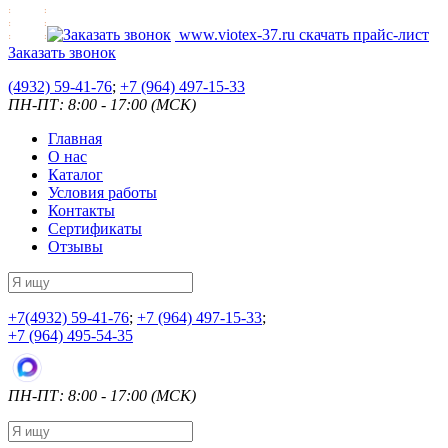
www.viotex-37.ru
скачать прайс-лист
Заказать звонок
(4932) 59-41-76
;
+7
(964) 497-15-33
ПН-ПТ: 8:00 - 17:00 (МСК)
Главная
О нас
Каталог
Условия работы
Контакты
Сертификаты
Отзывы
+7
(4932) 59-41-76
;
+7
(964) 497-15-33
;
+7
(964) 495-54-35
ПН-ПТ: 8:00 - 17:00 (МСК)