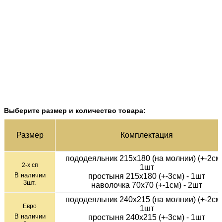
Выберите размер и количество товара:
Раз­мер
Ком­плек­тация
пододеяльник 215х180 (на молнии) (+-2см)
2-х сп
1шт
В наличии
простыня 215х180 (+-3см) - 1шт
3
шт.
наволочка 70х70 (+-1см) - 2шт
пододеяльник 240х215 (на молнии) (+-2см)
Евро
1шт
В наличии
простыня 240х215 (+-3см) - 1шт