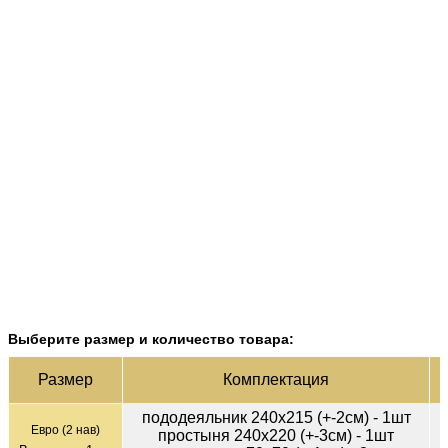
Выберите размер и количество товара:
Ц
Раз­мер
Ком­плек­тация
пододеяльник 240х215 (+-2см) - 1шт
Евро (2 нав)
простыня 240х220 (+-3см) - 1шт