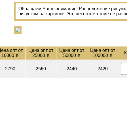
Обращаем Ваше внимание! Расположение рисунка 
рисунком на картинке! Это несоответствие не расц
ена опт от
Цена опт от
Цена опт от
Цена опт от
К
10000
25000
50000
100000
a
a
a
a
2790
2560
2440
2420