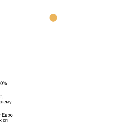
00%
",
жнему
с Евро
х сп
)