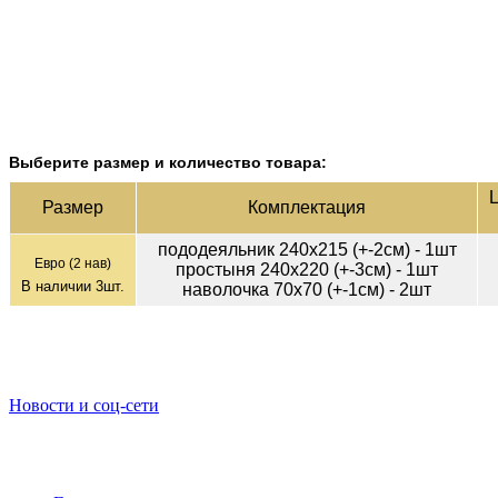
Выберите размер и количество товара:
Ц
Раз­мер
Ком­плек­тация
пододеяльник 240х215 (+-2см) - 1шт
Евро (2 нав)
простыня 240х220 (+-3см) - 1шт
В наличии
3
шт.
наволочка 70х70 (+-1см) - 2шт
Новости и соц-сети