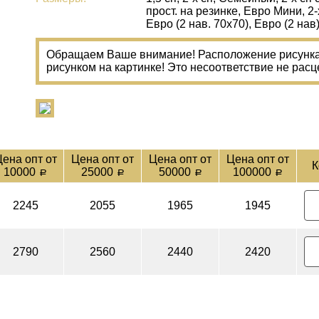
прост. на резинке, Евро Мини, 2-
Евро (2 нав. 70х70), Евро (2 нав
Обращаем Ваше внимание! Расположение рисунка 
рисунком на картинке! Это несоответствие не расц
ена опт от
Цена опт от
Цена опт от
Цена опт от
К
10000
25000
50000
100000
a
a
a
a
2245
2055
1965
1945
2790
2560
2440
2420