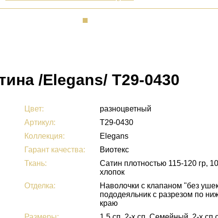
ина /Elegans/ Т29-0430
Цвет:
разноцветный
Артикул:
Т29-0430
Коллекция:
Elegans
Гарант качества:
Виотекс
Ткань:
Сатин плотностью 115-120 гр, 1
хлопок
Отделка:
Наволочки с клапаном "без ушек
пододеяльник с разрезом по ни
краю
Размеры:
1,5 сп, 2-х сп, Семейный, 2-х сп 