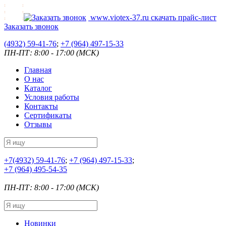
www.viotex-37.ru
скачать прайс-лист
Заказать звонок
(4932) 59-41-76
;
+7
(964) 497-15-33
ПН-ПТ: 8:00 - 17:00 (МСК)
Главная
О нас
Каталог
Условия работы
Контакты
Сертификаты
Отзывы
+7
(4932) 59-41-76
;
+7
(964) 497-15-33
;
+7
(964) 495-54-35
ПН-ПТ: 8:00 - 17:00 (МСК)
Новинки