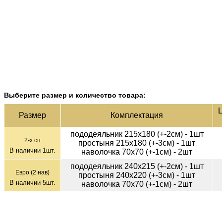
Выберите размер и количество товара:
Ц
Раз­мер
Ком­плек­тация
пододеяльник 215х180 (+-2см) - 1шт
2-х сп
простыня 215х180 (+-3см) - 1шт
В наличии
1
шт.
наволочка 70х70 (+-1см) - 2шт
пододеяльник 240х215 (+-2см) - 1шт
Евро (2 нав)
простыня 240х220 (+-3см) - 1шт
В наличии
5
шт.
наволочка 70х70 (+-1см) - 2шт