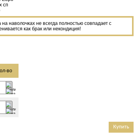
х сп
)
на наволочках не всегда полностью совпадает с
енивается как брак или некондиция!
ол-­во
Купить