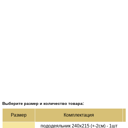
Выберите размер и количество товара:
Ц
Раз­мер
Ком­плек­тация
пододеяльник 240х215 (+-2см) - 1шт