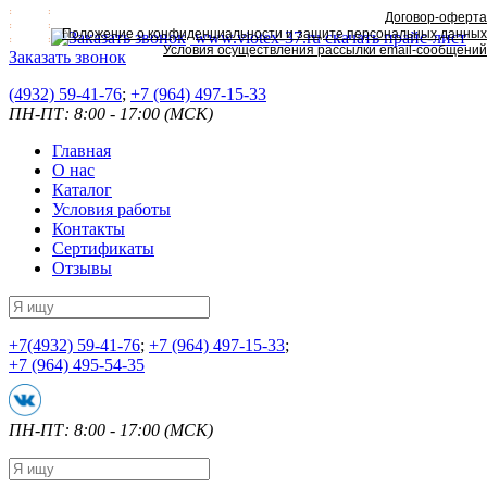
Договор-оферта
Положение о конфиденциальности и защите персональных данных
www.viotex-37.ru
скачать прайс-лист
Условия осуществления рассылки email-сообщений
Заказать звонок
(4932) 59-41-76
;
+7
(964) 497-15-33
ПН-ПТ: 8:00 - 17:00 (МСК)
Главная
О нас
Каталог
Условия работы
Контакты
Сертификаты
Отзывы
+7
(4932) 59-41-76
;
+7
(964) 497-15-33
;
+7
(964) 495-54-35
ПН-ПТ: 8:00 - 17:00 (МСК)