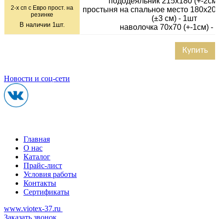
пододеяльник 215х180 (+-2см)
2-х сп с Евро прост. на
простыня на спальное место 180х200
резинке
(±3 см) - 1шт
В наличии
1
шт.
наволочка 70х70 (+-1см) - 
Купить
Новости и соц-сети
Главная
О нас
Каталог
Прайс-лист
Условия работы
Контакты
Сертификаты
www.viotex-37.ru
Заказать звонок