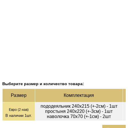
Выберите размер и количество товара:
Ц
Раз­мер
Ком­плек­тация
пододеяльник 240х215 (+-2см) - 1шт
Евро (2 нав)
простыня 240х220 (+-3см) - 1шт
В наличии
1
шт.
наволочка 70х70 (+-1см) - 2шт