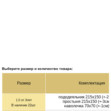
Выберите размер и количество товара:
Раз­мер
Ком­плек­тация
пододеяльник 215х150 (+-2с
1,5 сп Элит
простыня 215х150 (+-3см)
В наличии
22
шт.
наволочка 70х70 (+-1см) 