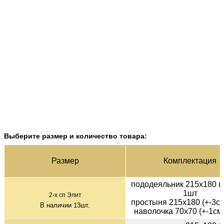
Выберите размер и количество товара:
Раз­мер
Ком­плек­тация
пододеяльник 215х180 (+
1шт
2-х сп Элит
простыня 215х180 (+-3см
В наличии
13
шт.
наволочка 70х70 (+-1см)