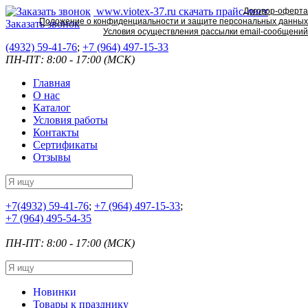
www.viotex-37.ru
скачать прайс-лист
Договор-оферта
Положение о конфиденциальности и защите персональных данных
Заказать звонок
Условия осуществления рассылки email-сообщений
(4932) 59-41-76
;
+7
(964) 497-15-33
ПН-ПТ: 8:00 - 17:00 (МСК)
Главная
О нас
Каталог
Условия работы
Контакты
Сертификаты
Отзывы
+7
(4932) 59-41-76
;
+7
(964) 497-15-33
;
+7
(964) 495-54-35
ПН-ПТ: 8:00 - 17:00 (МСК)
Новинки
Товары к празднику