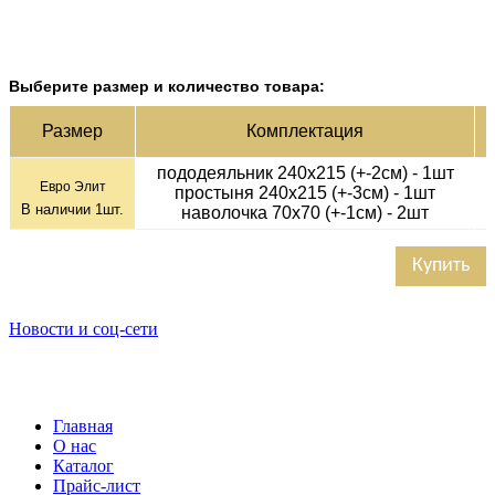
Выберите размер и количество товара:
Ц
Раз­мер
Ком­плек­тация
пододеяльник 240х215 (+-2см) - 1шт
Евро Элит
простыня 240х215 (+-3см) - 1шт
В наличии
1
шт.
наволочка 70х70 (+-1см) - 2шт
Купить
Новости и соц-сети
Главная
О нас
Каталог
Прайс-лист