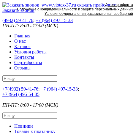
www.viotex-37.ru
скачать прайс-лист
Договор-оферта
Положение о конфиденциальности и защите персональных данных
Заказать звонок
Условия осуществления рассылки email-сообщений
(4932) 59-41-76
;
+7
(964) 497-15-33
ПН-ПТ: 8:00 - 17:00 (МСК)
Главная
О нас
Каталог
Условия работы
Контакты
Сертификаты
Отзывы
+7
(4932) 59-41-76
;
+7
(964) 497-15-33
;
+7
(964) 495-54-35
ПН-ПТ: 8:00 - 17:00 (МСК)
Новинки
Товары к празднику