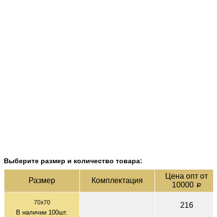
Выберите размер и количество товара:
Цена опт от
Раз­мер
Ком­плек­тация
10000
a
70x70
216
В наличии
100
шт.