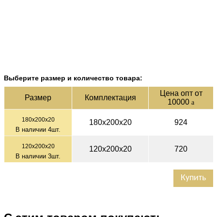
Выберите размер и количество товара:
Цена опт от
Раз­мер
Ком­плек­тация
10000
a
180х200х20
180х200х20
924
В наличии
4
шт.
120х200х20
120х200х20
720
В наличии
3
шт.
Купить